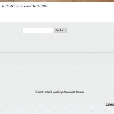
letzte Aktualisierung: 18.07.2018
Suchen
© 2014 - 2018 Freiwillige Feuerwehr Tramm
Datens